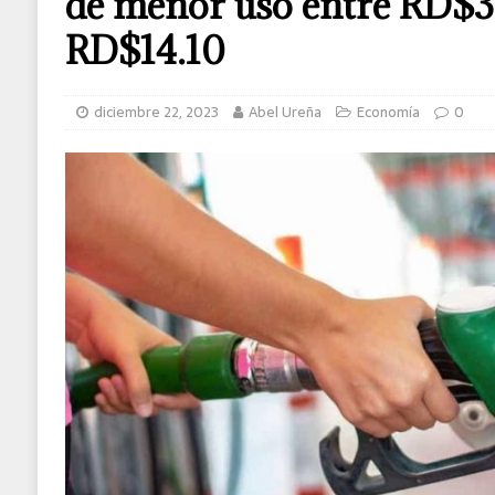
de menor uso entre RD$3
RD$14.10
diciembre 22, 2023
Abel Ureña
Economía
0