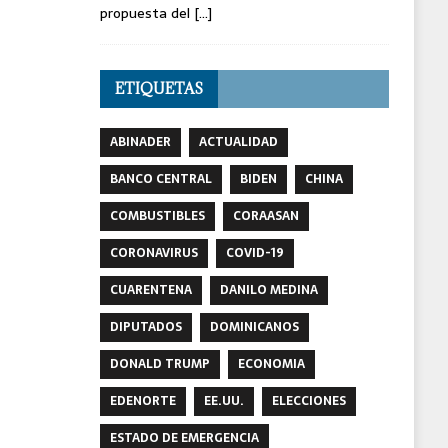
propuesta del
[...]
ETIQUETAS
ABINADER
ACTUALIDAD
BANCO CENTRAL
BIDEN
CHINA
COMBUSTIBLES
CORAASAN
CORONAVIRUS
COVID-19
CUARENTENA
DANILO MEDINA
DIPUTADOS
DOMINICANOS
DONALD TRUMP
ECONOMIA
EDENORTE
EE.UU.
ELECCIONES
ESTADO DE EMERGENCIA