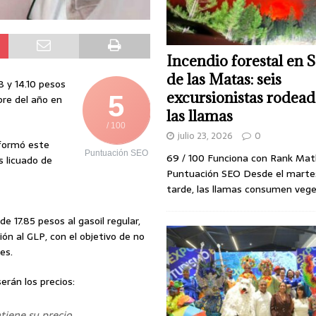
Incendio forestal en 
de las Matas: seis
8 y 14.10 pesos
excursionistas rodead
5
bre del año en
las llamas
/ 100
julio 23, 2026
0
nformó este
Puntuación SEO
69 / 100 Funciona con Rank Ma
s licuado de
Puntuación SEO Desde el martes
tarde, las llamas consumen veg
 17.85 pesos al gasoil regular,
ón al GLP, con el objetivo de no
es.
erán los precios:
iene su precio.