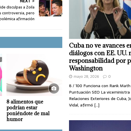
NEXT
ide disculpas a Zoila
s controversia, pero
 polémica afirmación
Cuba no ve avances e
diálogos con EE. UU. 
responsabilidad por p
Washington
mayo 28, 2026
0
8 / 100 Funciona con Rank Mat
Puntuación SEO La viceministra
Relaciones Exteriores de Cuba, J
8 alimentos que
Vidal, afirmó
[...]
podrían estar
poniéndote de mal
humor