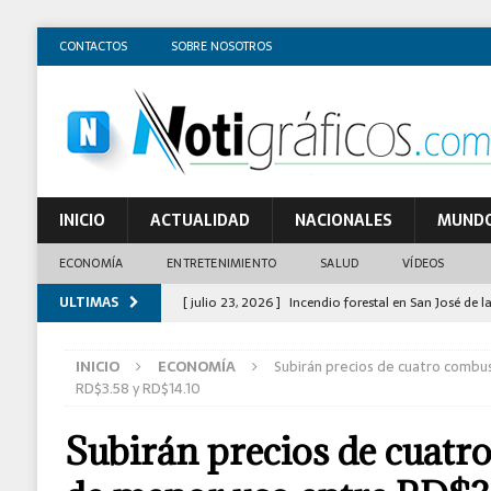
CONTACTOS
SOBRE NOSOTROS
INICIO
ACTUALIDAD
NACIONALES
MUND
ECONOMÍA
ENTRETENIMIENTO
SALUD
VÍDEOS
ULTIMAS
[ julio 23, 2026 ]
Incendio forestal en San José de l
[ junio 12, 2026 ]
Esto es lo que trae la vigésima 
INICIO
ECONOMÍA
Subirán precios de cuatro combu
[ junio 9, 2026 ]
El costo de la vida se encareció u
RD$3.58 y RD$14.10
[ mayo 28, 2026 ]
Cuba no ve avances en diálogos
Subirán precios de cuatr
[ mayo 28, 2026 ]
¿Cuánto costará el nuevo permis
[ abril 18, 2020 ]
Solicita tu Tarjeta Solidaridad d