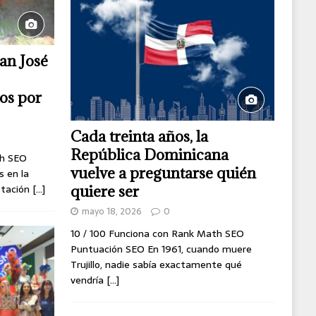
San José
os por
Cada treinta años, la
República Dominicana
th SEO
vuelve a preguntarse quién
 en la
etación
[...]
quiere ser
mayo 18, 2026
0
10 / 100 Funciona con Rank Math SEO
Puntuación SEO En 1961, cuando muere
Trujillo, nadie sabía exactamente qué
vendría
[...]