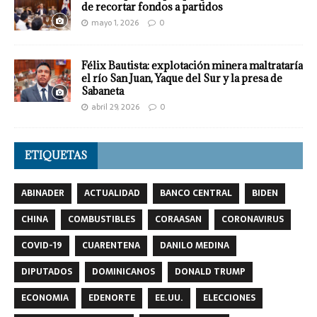
de recortar fondos a partidos
mayo 1, 2026
0
Félix Bautista: explotación minera maltrataría
el río San Juan, Yaque del Sur y la presa de
Sabaneta
abril 29, 2026
0
ETIQUETAS
ABINADER
ACTUALIDAD
BANCO CENTRAL
BIDEN
CHINA
COMBUSTIBLES
CORAASAN
CORONAVIRUS
COVID-19
CUARENTENA
DANILO MEDINA
DIPUTADOS
DOMINICANOS
DONALD TRUMP
ECONOMIA
EDENORTE
EE.UU.
ELECCIONES