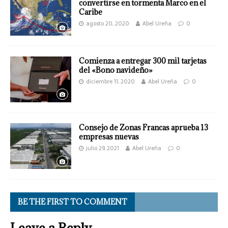
convertirse en tormenta Marco en el
Caribe
agosto 20, 2020
Abel Ureña
0
Comienza a entregar 300 mil tarjetas
del «Bono navideño»
diciembre 11, 2020
Abel Ureña
0
Consejo de Zonas Francas aprueba 13
empresas nuevas
julio 29, 2021
Abel Ureña
0
BE THE FIRST TO COMMENT
Leave a Reply