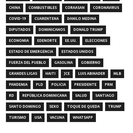
CHINA
COMBUSTIBLES
CORAASAN
CORONAVIRUS
COVID-19
CUARENTENA
DANILO MEDINA
DIPUTADOS
DOMINICANOS
DONALD TRUMP
ECONOMIA
EDENORTE
EE.UU.
ELECCIONES
ESTADO DE EMERGENCIA
ESTADOS UNIDOS
FUERZA DEL PUEBLO
GASOLINA
GOBIERNO
GRANDES LIGAS
HAITI
JCE
LUIS ABINADER
MLB
PANDEMIA
PLD
POLICIA
PRESIDENTE
PRM
RD
REPÚBLICA DOMINICANA
SALUD
SANTIAGO
SANTO DOMINGO
SEXO
TOQUE DE QUEDA
TRUMP
TURISMO
USA
VACUNA
WHATSAPP