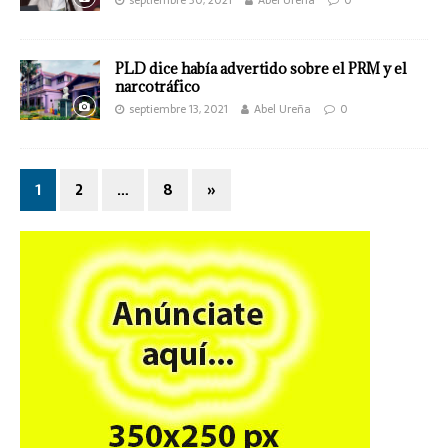
septiembre 30, 2021
Abel Ureña
0
PLD dice había advertido sobre el PRM y el
narcotráfico
septiembre 13, 2021
Abel Ureña
0
1
2
…
8
»