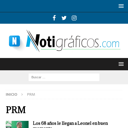
INICIO
PRM
PRM
Los 68 años le llegan a Leonel en buen