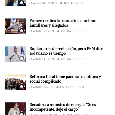
noviembre 9, 2021
Abel Ureña
0
Pacheco critica funcionarios nombran
familiares y allegados
octubre 21, 2021
Abel Ureña
0
Soplan aires de reelección, pero PRM dice
todavía no es tiempo
octubre 13, 2021
Abel Ureña
0
Reforma fiscal tiene panorama político y
social complicado
octubre 8, 2021
Abel Ureña
0
Senadora a ministro de energía: “Si es
incompetente, deje el cargo”