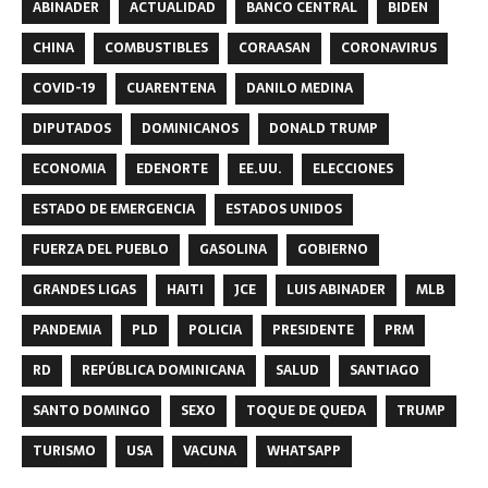
ABINADER
ACTUALIDAD
BANCO CENTRAL
BIDEN
CHINA
COMBUSTIBLES
CORAASAN
CORONAVIRUS
COVID-19
CUARENTENA
DANILO MEDINA
DIPUTADOS
DOMINICANOS
DONALD TRUMP
ECONOMIA
EDENORTE
EE.UU.
ELECCIONES
ESTADO DE EMERGENCIA
ESTADOS UNIDOS
FUERZA DEL PUEBLO
GASOLINA
GOBIERNO
GRANDES LIGAS
HAITI
JCE
LUIS ABINADER
MLB
PANDEMIA
PLD
POLICIA
PRESIDENTE
PRM
RD
REPÚBLICA DOMINICANA
SALUD
SANTIAGO
SANTO DOMINGO
SEXO
TOQUE DE QUEDA
TRUMP
TURISMO
USA
VACUNA
WHATSAPP