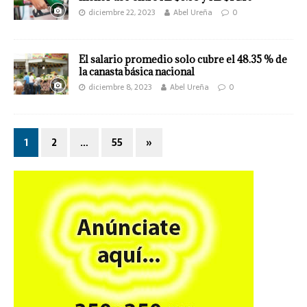
diciembre 22, 2023
Abel Ureña
0
El salario promedio solo cubre el 48.35 % de
la canasta básica nacional
diciembre 8, 2023
Abel Ureña
0
1
2
…
55
»