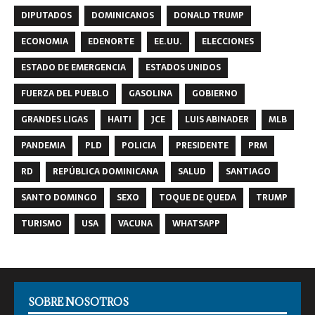
DIPUTADOS
DOMINICANOS
DONALD TRUMP
ECONOMIA
EDENORTE
EE.UU.
ELECCIONES
ESTADO DE EMERGENCIA
ESTADOS UNIDOS
FUERZA DEL PUEBLO
GASOLINA
GOBIERNO
GRANDES LIGAS
HAITI
JCE
LUIS ABINADER
MLB
PANDEMIA
PLD
POLICIA
PRESIDENTE
PRM
RD
REPÚBLICA DOMINICANA
SALUD
SANTIAGO
SANTO DOMINGO
SEXO
TOQUE DE QUEDA
TRUMP
TURISMO
USA
VACUNA
WHATSAPP
SOBRE NOSOTROS