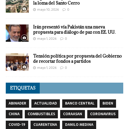
la loma del Santo Cerro
mayo 10, 2026
0
Irán presentó vía Pakistán una nueva
propuesta para diálogo de paz con EE. UU.
mayo 1, 2026
0
Tensión política por propuesta del Gobierno
de recortar fondos a partidos
mayo 1, 2026
0
ETIQUETAS
ABINADER
ACTUALIDAD
BANCO CENTRAL
BIDEN
CHINA
COMBUSTIBLES
CORAASAN
CORONAVIRUS
COVID-19
CUARENTENA
DANILO MEDINA