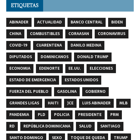
ETIQUETAS
ABINADER
ACTUALIDAD
BANCO CENTRAL
BIDEN
CHINA
COMBUSTIBLES
CORAASAN
CORONAVIRUS
COVID-19
CUARENTENA
DANILO MEDINA
DIPUTADOS
DOMINICANOS
DONALD TRUMP
ECONOMIA
EDENORTE
EE.UU.
ELECCIONES
ESTADO DE EMERGENCIA
ESTADOS UNIDOS
FUERZA DEL PUEBLO
GASOLINA
GOBIERNO
GRANDES LIGAS
HAITI
JCE
LUIS ABINADER
MLB
PANDEMIA
PLD
POLICIA
PRESIDENTE
PRM
RD
REPÚBLICA DOMINICANA
SALUD
SANTIAGO
SANTO DOMINGO
SEXO
TOQUE DE QUEDA
TRUMP