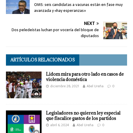
OMS: seis candidatas a vacunas están en fase muy
avanzada y «hay esperanzas»
NEXT
Dos peledeístas luchan por vocería del bloque de
diputados
ARTÍCULOS RELACIONADOS
Lidom mira para otro lado en casos de
violencia doméstica
diciembre 28, 2021
Abel Ureña
0
Legisladores no quieren ley especial
que fiscalice gastos de los partidos
abril 6, 2024
Abel Ureña
0