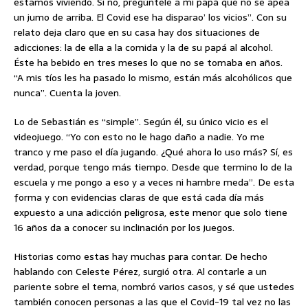
estamos viviendo. Si no, pregúntele a mi papá que no se apea
un jumo de arriba. El Covid ese ha disparao’ los vicios”. Con su
relato deja claro que en su casa hay dos situaciones de
adicciones: la de ella a la comida y la de su papá al alcohol.
Éste ha bebido en tres meses lo que no se tomaba en años.
“A mis tíos les ha pasado lo mismo, están más alcohólicos que
nunca”. Cuenta la joven.
Lo de Sebastián es “simple”. Según él, su único vicio es el
videojuego. “Yo con esto no le hago daño a nadie. Yo me
tranco y me paso el día jugando. ¿Qué ahora lo uso más? Sí, es
verdad, porque tengo más tiempo. Desde que termino lo de la
escuela y me pongo a eso y a veces ni hambre meda”. De esta
forma y con evidencias claras de que está cada día más
expuesto a una adicción peligrosa, este menor que solo tiene
16 años da a conocer su inclinación por los juegos.
Historias como estas hay muchas para contar. De hecho
hablando con Celeste Pérez, surgió otra. Al contarle a un
pariente sobre el tema, nombró varios casos, y sé que ustedes
también conocen personas a las que el Covid-19 tal vez no las