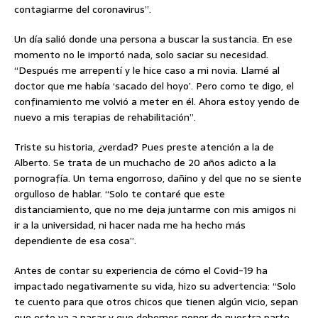
contagiarme del coronavirus”.
Un día salió donde una persona a buscar la sustancia. En ese
momento no le importó nada, solo saciar su necesidad.
“Después me arrepentí y le hice caso a mi novia. Llamé al
doctor que me había ‘sacado del hoyo’. Pero como te digo, el
confinamiento me volvió a meter en él. Ahora estoy yendo de
nuevo a mis terapias de rehabilitación”.
Triste su historia, ¿verdad? Pues preste atención a la de
Alberto. Se trata de un muchacho de 20 años adicto a la
pornografía. Un tema engorroso, dañino y del que no se siente
orgulloso de hablar. “Solo te contaré que este
distanciamiento, que no me deja juntarme con mis amigos ni
ir a la universidad, ni hacer nada me ha hecho más
dependiente de esa cosa”.
Antes de contar su experiencia de cómo el Covid-19 ha
impactado negativamente su vida, hizo su advertencia: “Solo
te cuento para que otros chicos que tienen algún vicio, sepan
que esto va a pasar y que debemos poner de nuestra parte.