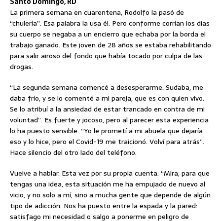
Santo Domingo, RD
La primera semana en cuarentena, Rodolfo la pasó de
“chulería”. Esa palabra la usa él. Pero conforme corrían los días
su cuerpo se negaba a un encierro que echaba por la borda el
trabajo ganado. Este joven de 28 años se estaba rehabilitando
para salir airoso del fondo que había tocado por culpa de las
drogas.
“La segunda semana comencé a desesperarme. Sudaba, me
daba frío, y se lo comenté a mi pareja, que es con quien vivo.
Se lo atribuí a la ansiedad de estar trancado en contra de mi
voluntad”. Es fuerte y jocoso, pero al parecer esta experiencia
lo ha puesto sensible. “Yo le prometí a mi abuela que dejaría
eso y lo hice, pero el Covid-19 me traicionó. Volví para atrás”.
Hace silencio del otro lado del teléfono.
Vuelve a hablar. Esta vez por su propia cuenta. “Mira, para que
tengas una idea, esta situación me ha empujado de nuevo al
vicio, y no solo a mí, sino a mucha gente que depende de algún
tipo de adicción. Nos ha puesto entre la espada y la pared:
satisfago mi necesidad o salgo a ponerme en peligro de