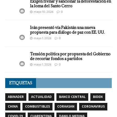
Exigen frenar y sancionar la deforestación en
la loma del Santo Cerro
mayo 10, 2026
0
Irán presentó vía Pakistán una nueva
propuesta para diálogo de paz con EE. UU.
mayo 1, 2026
0
Tensión política por propuesta del Gobierno
de recortar fondos a partidos
mayo 1, 2026
0
ETIQUETAS
ABINADER
ACTUALIDAD
BANCO CENTRAL
BIDEN
CHINA
COMBUSTIBLES
CORAASAN
CORONAVIRUS
COVID-19
CUARENTENA
DANILO MEDINA