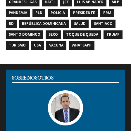
GRANDES LIGAS
HAITI
JCE
LUIS ABINADER
MLB
PANDEMIA
PLD
POLICIA
PRESIDENTE
PRM
RD
REPÚBLICA DOMINICANA
SALUD
SANTIAGO
SANTO DOMINGO
SEXO
TOQUE DE QUEDA
TRUMP
TURISMO
USA
VACUNA
WHATSAPP
SOBRE NOSOTROS