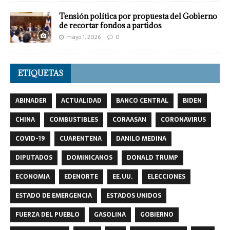
Tensión política por propuesta del Gobierno
de recortar fondos a partidos
mayo 1, 2026
0
ETIQUETAS
ABINADER
ACTUALIDAD
BANCO CENTRAL
BIDEN
CHINA
COMBUSTIBLES
CORAASAN
CORONAVIRUS
COVID-19
CUARENTENA
DANILO MEDINA
DIPUTADOS
DOMINICANOS
DONALD TRUMP
ECONOMIA
EDENORTE
EE.UU.
ELECCIONES
ESTADO DE EMERGENCIA
ESTADOS UNIDOS
FUERZA DEL PUEBLO
GASOLINA
GOBIERNO