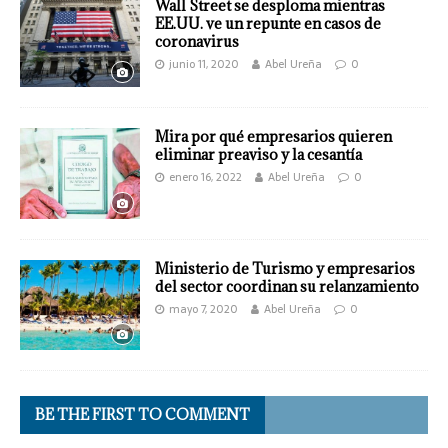
Wall Street se desploma mientras
EE.UU. ve un repunte en casos de
coronavirus
junio 11, 2020
Abel Ureña
0
Mira por qué empresarios quieren
eliminar preaviso y la cesantía
enero 16, 2022
Abel Ureña
0
Ministerio de Turismo y empresarios
del sector coordinan su relanzamiento
mayo 7, 2020
Abel Ureña
0
BE THE FIRST TO COMMENT