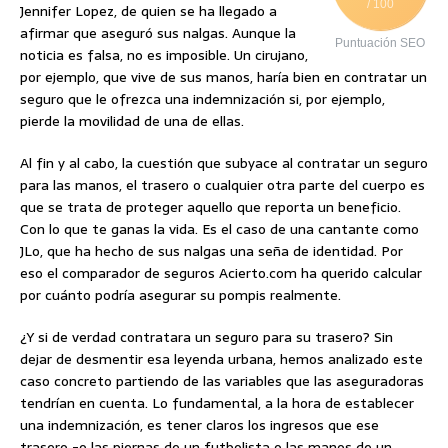
/ 100
Jennifer Lopez, de quien se ha llegado a
afirmar que aseguró sus nalgas. Aunque la
Puntuación SEO
noticia es falsa, no es imposible. Un cirujano,
por ejemplo, que vive de sus manos, haría bien en contratar un
seguro que le ofrezca una indemnización si, por ejemplo,
pierde la movilidad de una de ellas.
Al fin y al cabo, la cuestión que subyace al contratar un seguro
para las manos, el trasero o cualquier otra parte del cuerpo es
que se trata de proteger aquello que reporta un beneficio.
Con lo que te ganas la vida. Es el caso de una cantante como
JLo, que ha hecho de sus nalgas una seña de identidad. Por
eso el comparador de seguros Acierto.com ha querido calcular
por cuánto podría asegurar su pompis realmente.
¿Y si de verdad contratara un seguro para su trasero? Sin
dejar de desmentir esa leyenda urbana, hemos analizado este
caso concreto partiendo de las variables que las aseguradoras
tendrían en cuenta. Lo fundamental, a la hora de establecer
una indemnización, es tener claros los ingresos que ese
trasero -o las piernas de un futbolista o las manos de un