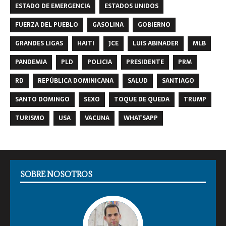
ESTADO DE EMERGENCIA
ESTADOS UNIDOS
FUERZA DEL PUEBLO
GASOLINA
GOBIERNO
GRANDES LIGAS
HAITI
JCE
LUIS ABINADER
MLB
PANDEMIA
PLD
POLICIA
PRESIDENTE
PRM
RD
REPÚBLICA DOMINICANA
SALUD
SANTIAGO
SANTO DOMINGO
SEXO
TOQUE DE QUEDA
TRUMP
TURISMO
USA
VACUNA
WHATSAPP
SOBRE NOSOTROS