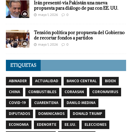
Irán presentó vía Pakistán una nueva
propuesta para diálogo de paz con EE. UU.
mayo 1, 2026
0
Tensión política por propuesta del Gobierno
de recortar fondos a partidos
mayo 1, 2026
0
ETIQUETAS
ABINADER
ACTUALIDAD
BANCO CENTRAL
BIDEN
CHINA
COMBUSTIBLES
CORAASAN
CORONAVIRUS
COVID-19
CUARENTENA
DANILO MEDINA
DIPUTADOS
DOMINICANOS
DONALD TRUMP
ECONOMIA
EDENORTE
EE.UU.
ELECCIONES