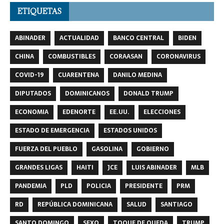
ETIQUETAS
ABINADER
ACTUALIDAD
BANCO CENTRAL
BIDEN
CHINA
COMBUSTIBLES
CORAASAN
CORONAVIRUS
COVID-19
CUARENTENA
DANILO MEDINA
DIPUTADOS
DOMINICANOS
DONALD TRUMP
ECONOMIA
EDENORTE
EE.UU.
ELECCIONES
ESTADO DE EMERGENCIA
ESTADOS UNIDOS
FUERZA DEL PUEBLO
GASOLINA
GOBIERNO
GRANDES LIGAS
HAITI
JCE
LUIS ABINADER
MLB
PANDEMIA
PLD
POLICIA
PRESIDENTE
PRM
RD
REPÚBLICA DOMINICANA
SALUD
SANTIAGO
SANTO DOMINGO
SEXO
TOQUE DE QUEDA
TRUMP