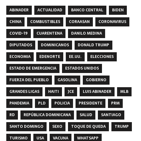
ABINADER
ACTUALIDAD
BANCO CENTRAL
BIDEN
CHINA
COMBUSTIBLES
CORAASAN
CORONAVIRUS
COVID-19
CUARENTENA
DANILO MEDINA
DIPUTADOS
DOMINICANOS
DONALD TRUMP
ECONOMIA
EDENORTE
EE.UU.
ELECCIONES
ESTADO DE EMERGENCIA
ESTADOS UNIDOS
FUERZA DEL PUEBLO
GASOLINA
GOBIERNO
GRANDES LIGAS
HAITI
JCE
LUIS ABINADER
MLB
PANDEMIA
PLD
POLICIA
PRESIDENTE
PRM
RD
REPÚBLICA DOMINICANA
SALUD
SANTIAGO
SANTO DOMINGO
SEXO
TOQUE DE QUEDA
TRUMP
TURISMO
USA
VACUNA
WHATSAPP