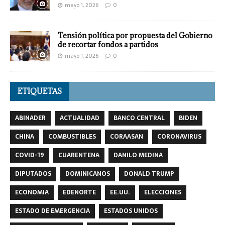
mayo 1, 2026
0
Tensión política por propuesta del Gobierno
de recortar fondos a partidos
mayo 1, 2026
0
ETIQUETAS
ABINADER
ACTUALIDAD
BANCO CENTRAL
BIDEN
CHINA
COMBUSTIBLES
CORAASAN
CORONAVIRUS
COVID-19
CUARENTENA
DANILO MEDINA
DIPUTADOS
DOMINICANOS
DONALD TRUMP
ECONOMIA
EDENORTE
EE.UU.
ELECCIONES
ESTADO DE EMERGENCIA
ESTADOS UNIDOS