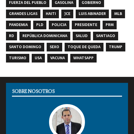
FUERZA DEL PUEBLO
GASOLINA
GOBIERNO
GRANDES LIGAS
HAITI
JCE
LUIS ABINADER
MLB
PANDEMIA
PLD
POLICIA
PRESIDENTE
PRM
RD
REPÚBLICA DOMINICANA
SALUD
SANTIAGO
SANTO DOMINGO
SEXO
TOQUE DE QUEDA
TRUMP
TURISMO
USA
VACUNA
WHATSAPP
SOBRE NOSOTROS