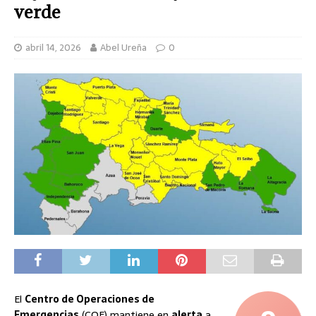
verde
abril 14, 2026
Abel Ureña
0
El
Centro de Operaciones de
Emergencias
(COE) mantiene en
alerta
a