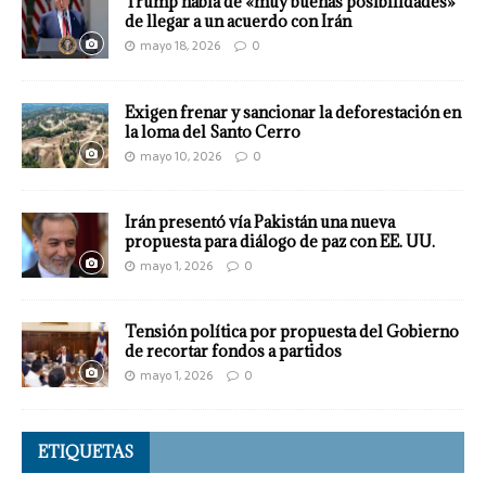
Trump habla de «muy buenas posibilidades»
de llegar a un acuerdo con Irán
mayo 18, 2026
0
Exigen frenar y sancionar la deforestación en
la loma del Santo Cerro
mayo 10, 2026
0
Irán presentó vía Pakistán una nueva
propuesta para diálogo de paz con EE. UU.
mayo 1, 2026
0
Tensión política por propuesta del Gobierno
de recortar fondos a partidos
mayo 1, 2026
0
ETIQUETAS