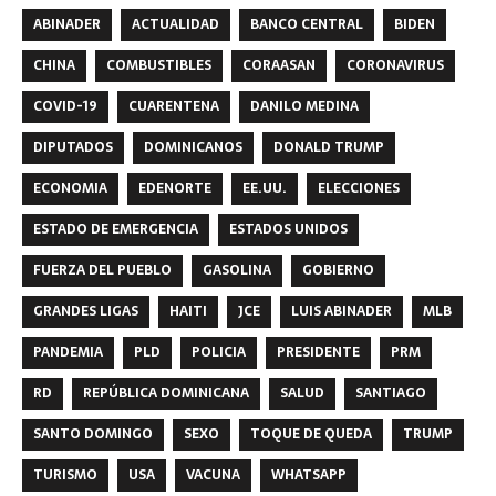
ABINADER
ACTUALIDAD
BANCO CENTRAL
BIDEN
CHINA
COMBUSTIBLES
CORAASAN
CORONAVIRUS
COVID-19
CUARENTENA
DANILO MEDINA
DIPUTADOS
DOMINICANOS
DONALD TRUMP
ECONOMIA
EDENORTE
EE.UU.
ELECCIONES
ESTADO DE EMERGENCIA
ESTADOS UNIDOS
FUERZA DEL PUEBLO
GASOLINA
GOBIERNO
GRANDES LIGAS
HAITI
JCE
LUIS ABINADER
MLB
PANDEMIA
PLD
POLICIA
PRESIDENTE
PRM
RD
REPÚBLICA DOMINICANA
SALUD
SANTIAGO
SANTO DOMINGO
SEXO
TOQUE DE QUEDA
TRUMP
TURISMO
USA
VACUNA
WHATSAPP