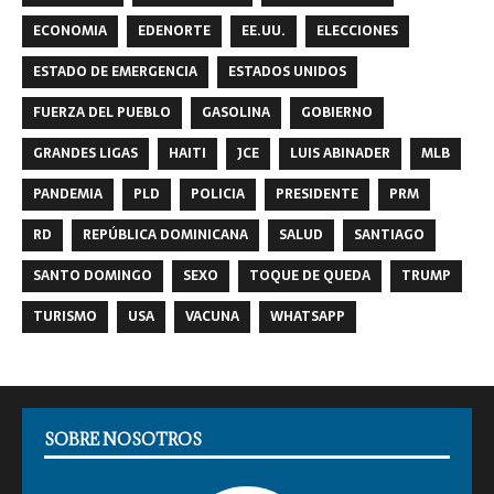
ECONOMIA
EDENORTE
EE.UU.
ELECCIONES
ESTADO DE EMERGENCIA
ESTADOS UNIDOS
FUERZA DEL PUEBLO
GASOLINA
GOBIERNO
GRANDES LIGAS
HAITI
JCE
LUIS ABINADER
MLB
PANDEMIA
PLD
POLICIA
PRESIDENTE
PRM
RD
REPÚBLICA DOMINICANA
SALUD
SANTIAGO
SANTO DOMINGO
SEXO
TOQUE DE QUEDA
TRUMP
TURISMO
USA
VACUNA
WHATSAPP
SOBRE NOSOTROS