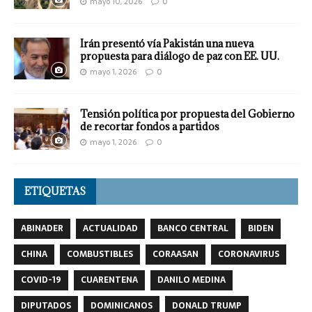
mayo 10, 2026
0
Irán presentó vía Pakistán una nueva
propuesta para diálogo de paz con EE. UU.
mayo 1, 2026
0
Tensión política por propuesta del Gobierno
de recortar fondos a partidos
mayo 1, 2026
0
ETIQUETAS
ABINADER
ACTUALIDAD
BANCO CENTRAL
BIDEN
CHINA
COMBUSTIBLES
CORAASAN
CORONAVIRUS
COVID-19
CUARENTENA
DANILO MEDINA
DIPUTADOS
DOMINICANOS
DONALD TRUMP